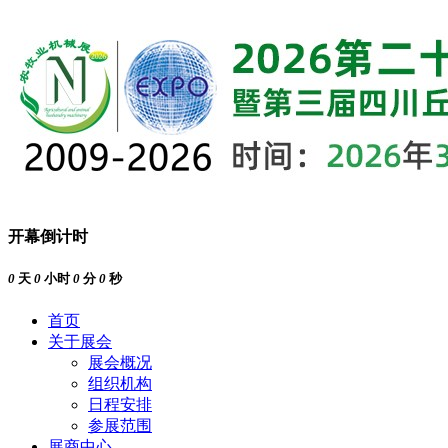
开幕倒计时
0
天
0
小时
0
分
0
秒
首页
关于展会
展会概况
组织机构
日程安排
参展范围
展商中心