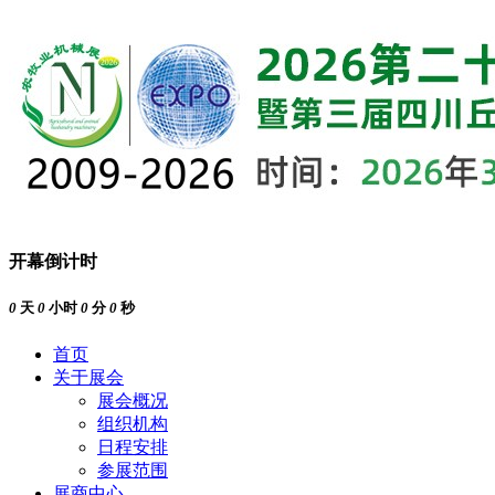
开幕倒计时
0
天
0
小时
0
分
0
秒
首页
关于展会
展会概况
组织机构
日程安排
参展范围
展商中心